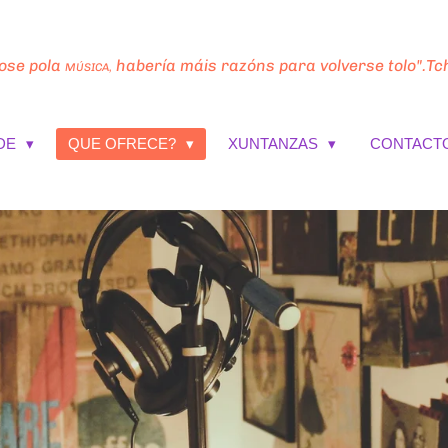
fose pola
habería máis razóns para volverse tolo".Tc
MÚSICA,
DE
QUE OFRECE?
XUNTANZAS
CONTACT