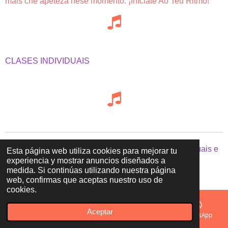
máis che apeteza nese momento. ¡Iníciate Ao Teu Ritmo!
CLASES INDIVIDUAIS
© 2023 - 2026 Ao teu ritmo - clases de música individuais e
Esta página web utiliza cookies para mejorar tu
experiencia y mostrar anuncios diseñados a
moito máis
medida. Si continúas utilizando nuestra página
Con la tecnología de
Webador
web, confirmas que aceptas nuestro uso de
cookies.
Aceptar
Correo electrónico
Teléfono
Mapa
WhatsApp